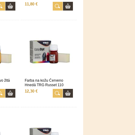
11,80 €
o žltá
Farba na kožu Červeno
Hnedá TRG Russet 110
12,30 €