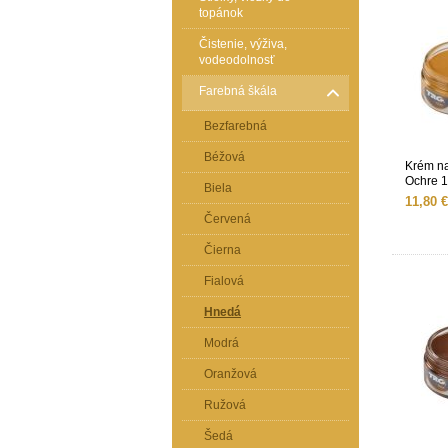
topánok
Čistenie, výživa,
vodeodolnosť
Farebná škála
Bezfarebná
Béžová
Krém na
Ochre 
Biela
11,80 €
Červená
Čierna
Fialová
Hnedá
Modrá
Oranžová
Ružová
Šedá