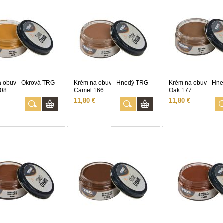
 obuv - Okrová TRG
Krém na obuv - Hnedý TRG
Krém na obuv - Hn
108
Camel 166
Oak 177
11,80 €
11,80 €