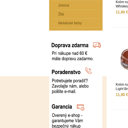
Krém n
Zelená
Whiske
11,80 €
Žltá
Metalické farby
Krém n
Light B
11,80 €