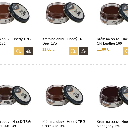
a obuv - Hnedý TRG
Krém na obuv - Hnedý TRG
Krém na obuv - Hn
 171
Deer 175
Old Leather 169
11,80 €
11,80 €
a obuv - Hnedý TRG
Krém na obuv - Hnedý TRG
Krém na obuv - Hn
 Brown 139
Chocolate 180
Mahagony 150