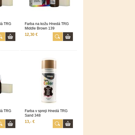
dá TRG
Farba na kožu Hnedá TRG
Middle Brown 139
12,30 €
dá TRG
Farba v spreji Hnedá TRG
Sand 348
13,- €