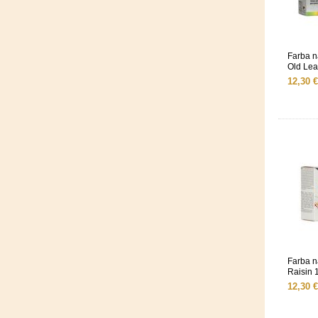
Farba 
Old Lea
12,30 €
Farba 
Raisin 
12,30 €