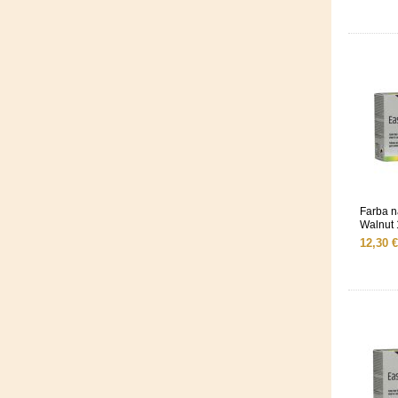
Farba 
Walnut
12,30 €