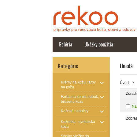
Galéria
Ukážky použitia
Kategórie
Hnedá
Krémy na kožu, farby
Úvod
na kožu
Zoradi
Farba na semiš,nubuk,
brúsenú kožu
Na
Kožené sedačky
Zobra
Koženka - syntetická
koža
Stielky, vložky do