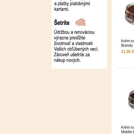
Krém n
Brandy
11,80 €
Krém n
Middle