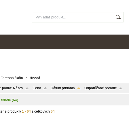
Farebná škála
Hnedá
ť podľa:
Názov
Cena
Dátum pridania
Odporúčané poradie
 sklade
(64)
zené produkty
1 - 64
z celkových
64