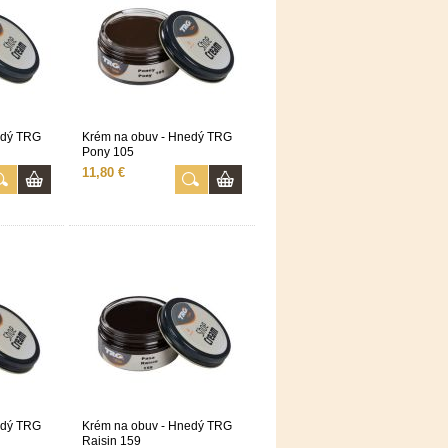
edý TRG
Krém na obuv - Hnedý TRG
Pony 105
11,80 €
edý TRG
Krém na obuv - Hnedý TRG
Raisin 159