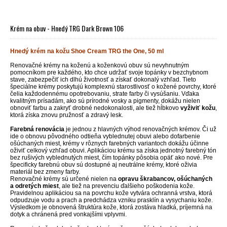
Krém na obuv - Hnedý TRG Dark Brown 106
Hnedý krém na kožu Shoe Cream TRG the One, 50 ml
Renovačné krémy na koženú a koženkovú obuv sú nevyhnutným
pomocníkom pre každého, kto chce udržať svoje topánky v bezchybnom
stave, zabezpečiť ich dlhú životnosť a získať dokonalý vzhľad. Tieto
špeciálne krémy poskytujú komplexnú starostlivosť o kožené povrchy, ktoré
čelia každodennému opotrebovaniu, strate farby či vysúšaniu. Vďaka
kvalitným prísadám, ako sú prírodné vosky a pigmenty, dokážu nielen
obnoviť farbu a zakryť drobné nedokonalosti, ale tiež hĺbkovo
vyživiť kožu
,
ktorá získa znovu pružnosť a zdravý lesk.
Farebná renovácia
je jednou z hlavných výhod renovačných krémov. Či už
ide o obnovu pôvodného odtieňa vyblednutej obuvi alebo dofarbenie
ošúchaných miest, krémy v rôznych farebných variantoch dokážu účinne
oživiť celkový vzhľad obuvi. Aplikáciou krému sa získa jednotný farebný tón
bez rušivých vyblednutých miest, čím topánky pôsobia opäť ako nové. Pre
špecificky farebnú obuv sú dostupné aj neutrálne krémy, ktoré oživia
materiál bez zmeny farby.
Renovačné krémy sú určené nielen na
opravu škrabancov, ošúchaných
a odretých miest
, ale tiež na prevenciu ďalšieho poškodenia kože.
Pravidelnou aplikáciou sa na povrchu kože vytvára ochranná vrstva, ktorá
odpudzuje vodu a prach a predchádza vzniku prasklín a vysychaniu kože.
Výsledkom je obnovená štruktúra kože, ktorá zostáva hladká, príjemná na
dotyk a chránená pred vonkajšími vplyvmi.