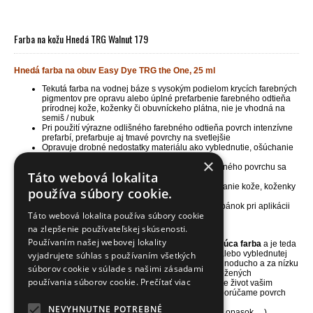
Farba na kožu Hnedá TRG Walnut 179
Hnedá farba na obuv Easy Dye TRG the One, 25 ml
Tekutá farba na vodnej báze s vysokým podielom krycích farebných
pigmentov pre opravu alebo úplné prefarbenie farebného odtieňa
prírodnej kože, koženky či obuvníckeho plátna, nie je vhodná na
semiš / nubuk
Pri použití výrazne odlišného farebného odtieňa povrch intenzívne
prefarbí, prefarbuje aj tmavé povrchy na svetlejšie
Opravuje drobné nedostatky materiálu ako vyblednutie, ošúchanie
a menšie odreniny, vracia materiálom ich farbu
×
Zachováva pôvodnú štruktúru povrchu, do farbeného povrchu sa
Táto webová lokalita
vsiakne a vďaka tomu nepraská a ani sa nelúpe
Skvelá i pre maľovanie alebo kreatívne dekorovanie kože, koženky
používa súbory cookie.
a obuvníckeho plátna
Jedno balenie 25ml vystačí na plochu 1 páru topánok pri aplikácii
Táto webová lokalita používa súbory cookie
1-2 vrstiev farby
Balenie obsahuje aj nanášaciu a brúsnu hubku
na zlepšenie používateľskej skúsenosti.
Používaním našej webovej lokality
NÁŠ TIP
- farba na kožu TRG Easy Dye je
vysoko kryjúca farba
a je teda
ideálna pre farbenie nepoškodenej, málo poškodenej alebo vyblednutej
vyjadrujete súhlas s používaním všetkých
kože, koženky či vyšúchaného obuvníckeho plátna. Jednoducho a za nízku
súborov cookie v súlade s našimi zásadami
cenu zachránite poškodený povrch vašich topánok a kožených
používania súborov cookie.
Prečítať viac
doplnkov alebo zmeníte ich farbu na krajší odtieň. Vrátite život vašim
obľúbeným topánkam a doplnkom. Pred aplikáciou odporúčame povrch
vyčistiť a odmastniť čističom
Universal cleaner.
NEVYHNUTNE POTREBNÉ
Pri aplikácii farby na namáhaný povrch (kabelka, čižmy, opasok, ...)