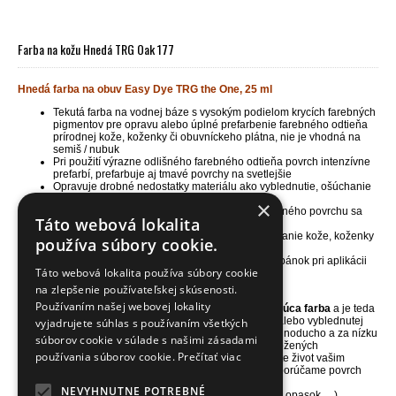
Farba na kožu Hnedá TRG Oak 177
Hnedá farba na obuv Easy Dye TRG the One, 25 ml
Tekutá farba na vodnej báze s vysokým podielom krycích farebných
pigmentov pre opravu alebo úplné prefarbenie farebného odtieňa
prírodnej kože, koženky či obuvníckeho plátna, nie je vhodná na
semiš / nubuk
Pri použití výrazne odlišného farebného odtieňa povrch intenzívne
prefarbí, prefarbuje aj tmavé povrchy na svetlejšie
Opravuje drobné nedostatky materiálu ako vyblednutie, ošúchanie
a menšie odreniny, vracia materiálom ich farbu
×
Zachováva pôvodnú štruktúru povrchu, do farbeného povrchu sa
Táto webová lokalita
vsiakne a vďaka tomu nepraská a ani sa nelúpe
Skvelá i pre maľovanie alebo kreatívne dekorovanie kože, koženky
používa súbory cookie.
a obuvníckeho plátna
Jedno balenie 25ml vystačí na plochu 1 páru topánok pri aplikácii
Táto webová lokalita používa súbory cookie
1-2 vrstiev farby
Balenie obsahuje aj nanášaciu a brúsnu hubku
na zlepšenie používateľskej skúsenosti.
Používaním našej webovej lokality
NÁŠ TIP
- farba na kožu TRG Easy Dye je
vysoko kryjúca farba
a je teda
ideálna pre farbenie nepoškodenej, málo poškodenej alebo vyblednutej
vyjadrujete súhlas s používaním všetkých
kože, koženky či vyšúchaného obuvníckeho plátna. Jednoducho a za nízku
súborov cookie v súlade s našimi zásadami
cenu zachránite poškodený povrch vašich topánok a kožených
používania súborov cookie.
Prečítať viac
doplnkov alebo zmeníte ich farbu na krajší odtieň. Vrátite život vašim
obľúbeným topánkam a doplnkom. Pred aplikáciou odporúčame povrch
vyčistiť a odmastniť čističom
Universal cleaner.
NEVYHNUTNE POTREBNÉ
Pri aplikácii farby na namáhaný povrch (kabelka, čižmy, opasok, ...)