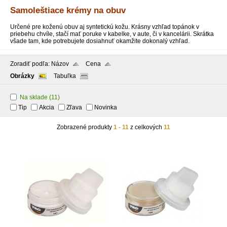
Samoleštiace krémy na obuv
Určené pre koženú obuv aj syntetickú kožu. Krásny vzhľad topánok v
priebehu chvíle, stačí mať poruke v kabelke, v aute, či v kancelárii. Skrátka
všade tam, kde potrebujete dosiahnuť okamžite dokonalý vzhľad.
Zoradiť podľa:
Názov
Cena
Obrázky
Tabuľka
Na sklade
(11)
Tip
Akcia
Zľava
Novinka
Zobrazené produkty
1 - 11
z celkových
11