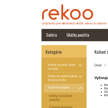
Galéria
Ukážky použitia
Kategórie
Kožené 
Krémy na kožu, farby
Úvod
na kožu
Farba na semiš,nubuk,
Vyživuj
brúsenú kožu
Re
Kožené sedačky
Re
Sú
Kr
Krémy na kožené
sedačky
Čistenie prírodnej