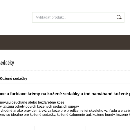
sedačky
Kožené sedačky
úce a farbiace krémy na kožené sedačky a iné namáhané kožené
novujú ošúchané alebo bezfarebné kože
vitalizujú odretý povrch kožených sedacích súprav
 vhodné aj ako pravidelná výživa kože pre predĺženie jej skvelého vzhľadu a elastic
émy sú ideálne pre kožené sedačky, kožené čalúnenie áut, kožené bundy, kožené 