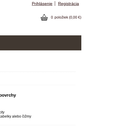
Prihlásenie
Registrácia
0
položiek
(0,00 €)
 povrchy
ity
kabelky alebo čižmy