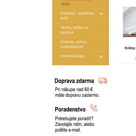
kože
Koženka - syntetická
koža
Stielky, vložky do
topánok
Čistenie, výživa,
vodeodolnosť
Krémy 
Farebná škála