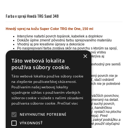
Farba v spreji Hnedá TRG Sand 348
Hnedý sprej na kožu Super Color TRG the One, 150 ml
Intenzívne nafarbí povrch topánok, kabeliek a doplnkov
Dokáže úplne zmeniť pôvodnú farbu sprejovaného materiálu
Vhodný aj pre kreatívne úpravy a dekorácie
Po nasprejovaní farba zostáva skôr na povrchu s ktorým sa spojí,
nevyživí ho, ale výrazne prefarbí, sprej vytvorí novú vrstvu
×
Pri aplikácii viac než jednej vrstvy tento sprej prekrýva aj
Táto webová lokalita
poškodenie a nedostatky povrchu
Určený pre farbenie prírodnej kože a koženky, nevhodný pre semiš
používa súbory cookie.
/nubuk (brúsenú kožu)
Táto webová lokalita používa súbory cookie
Sprej intenzívne farebne kryje a ľahko sa používa. Farbený povrch nie je
nutné na samotné farbenie nijako špeciálne pripravovať, stačí ostrániť
na zlepšenie používateľskej skúsenosti.
nečistoty, prach a nemal by byť mastný. Prefarbený povrch nie je potrebné
Používaním našej webovej lokality
dodatočne leštiť alebo fixovať iným prípravkom.
vyjadrujete súhlas s používaním všetkých
NÁŠ TIP
- Je ideálny pre rovnomerné prefarbenie skôr väčších povrchov,
súborov cookie v súlade s našimi zásadami
ktoré nepotrebujú vyživiť, a nevyžadujú citlivý prístup zameraný na detail.
používania súborov cookie.
Prečítať viac
Použitie -> Sprej sa jednoducho aplikuje priamo na čistý suchý povrch,
ktorý nie je mastný.
Povrch môžete najskôr očistiť kefkou, handričkou
alebo
univerzálnym
čističom CLEANER
. Jeden sprej
vystačí na plochu
NEVYHNUTNE POTREBNÉ
1 páru stredne veľkých topánok (pri aplikácii 1 vrstvy spreja).
Pred
samotným sprejovaním obuvi je potrebné vybrať šnúrky, zakryť podrážku a
VÝKONNOSŤ
ochrániť časti, ktoré nechcete prefarbiť. K tomu je vhodné použiť obyčajnú
lepiacu pásku alebo kryciu pvc pásku.