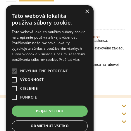
×
Táto webová lokalita
používa súbory cookie.
Stielka-vložka detská mäkká TRG Kids Soft
Táto webová lokalita používa súbory cookie
Stielka-vložka detská TRG Kids Soft- univerzálny rozmer
na zlepšenie používateľskej skúsenosti.
Stielka prvotriednej kvality pre deti s príjemnou vôňou mastenca.
Používaním našej webovej lokality
vyjadrujete súhlas s používaním všetkých
Stielka vyrobená z lisovanej bavlnenej textílie a latexového základu
Hygienická prírodná stielka
súborov cookie v súlade s našimi zásadami
Absorbujbujúca pot a priedušná
používania súborov cookie.
Prečítať viac
Aromatizovaná
Možnosť úpravy veľkosti obstrihnutím podľa nákresu na rubovej
strane
NEVYHNUTNE POTREBNÉ
Vhodná pre všetky typy obuvi
Vyrobené v Španielsku
VÝKONNOSŤ
Veľkosti EU:Univerzálna 19-34
CIELENIE
FUNKCIE
Info
PRIJAŤ VŠETKO
Doprava a platba
Kontakt
ODMIETNUŤ VŠETKO