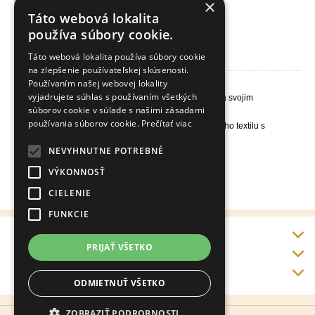
×
Táto webová lokalita
používa súbory cookie.
Stielka-vložka detská zimná TRG Kids Winter
Táto webová lokalita používa súbory cookie
na zlepšenie používateľskej skúsenosti.
Používaním našej webovej lokality
Stielka-vložka detská zimná TRG Kids Winter
vyjadrujete súhlas s používaním všetkých
Ideálna detská stielka, ktorá chráni pred chladom vďaka svojim
vlastnostiam polárneho rúna.
súborov cookie v súlade s našimi zásadami
používania súborov cookie.
Prečítať viac
Stielka vyrobená z jemného 100% polyesterového textilu s
vynikajúcimi tepelnými vlastnosťami
Spodná vrstva z latexovej peny
NEVYHNUTNE POTREBNÉ
Vhodná pre všetky typy obuvi
Vyrobené v Španielsku
VÝKONNOSŤ
Veľkosti EU: 19-34
CIELENIE
FUNKCIE
Info
PRIJAŤ VŠETKO
Doprava a platba
Kontakt
ODMIETNUŤ VŠETKO
ZOBRAZIŤ PODROBNOSTI