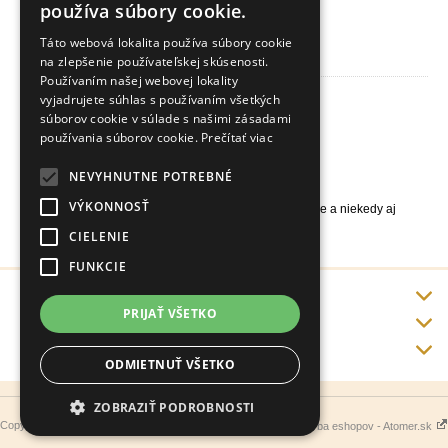
používa súbory cookie.
Táto webová lokalita používa súbory cookie
Samoleštiaci krém na obuv šedý 114 Trg the One 50ml
na zlepšenie používateľskej skúsenosti.
Používaním našej webovej lokality
vyjadrujete súhlas s používaním všetkých
Samoleštiaci šedý krém na obuv
súborov cookie v súlade s našimi zásadami
Rozjasňujúci krém s prírodnými voskami
používania súborov cookie.
Prečítať viac
Vyživuje a okamžite dodáva lesk bez kefovania
Ľahká a rýchla aplikácia
Krásna obuv v priebehu chvíle
NEVYHNUTNE POTREBNÉ
Predlžuje životnosť vačich obľúbených topánok
VÝKONNOSŤ
Vhodný všade tam, kde potrebujete dodať rýchlo, účinne a niekedy aj
diskrétne lesk a eleganciu Vašej obuvi.
CIELENIE
FUNKCIE
Info
PRIJAŤ VŠETKO
Doprava a platba
Kontakt
ODMIETNUŤ VŠETKO
ZOBRAZIŤ PODROBNOSTI
Copyright 2019 - 2026 © rekoo.sk
Tvorba eshopov - Atomer.sk