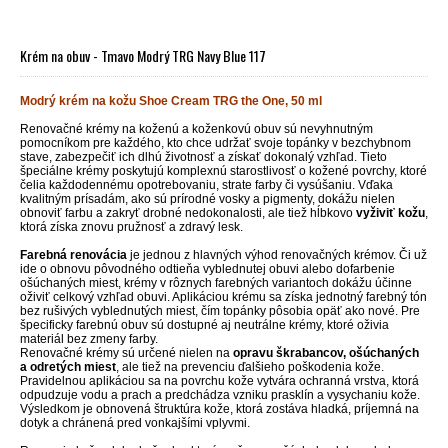
Krém na obuv - Tmavo Modrý TRG Navy Blue 117
Modrý krém na kožu Shoe Cream TRG the One, 50 ml
Renovačné krémy na koženú a koženkovú obuv sú nevyhnutným
pomocníkom pre každého, kto chce udržať svoje topánky v bezchybnom
stave, zabezpečiť ich dlhú životnosť a získať dokonalý vzhľad. Tieto
špeciálne krémy poskytujú komplexnú starostlivosť o kožené povrchy, ktoré
čelia každodennému opotrebovaniu, strate farby či vysúšaniu. Vďaka
kvalitným prísadám, ako sú prírodné vosky a pigmenty, dokážu nielen
obnoviť farbu a zakryť drobné nedokonalosti, ale tiež hĺbkovo
vyživiť kožu
,
ktorá získa znovu pružnosť a zdravý lesk.
Farebná renovácia
je jednou z hlavných výhod renovačných krémov. Či už
ide o obnovu pôvodného odtieňa vyblednutej obuvi alebo dofarbenie
ošúchaných miest, krémy v rôznych farebných variantoch dokážu účinne
oživiť celkový vzhľad obuvi. Aplikáciou krému sa získa jednotný farebný tón
bez rušivých vyblednutých miest, čím topánky pôsobia opäť ako nové. Pre
špecificky farebnú obuv sú dostupné aj neutrálne krémy, ktoré oživia
materiál bez zmeny farby.
Renovačné krémy sú určené nielen na
opravu škrabancov, ošúchaných
a odretých miest
, ale tiež na prevenciu ďalšieho poškodenia kože.
Pravidelnou aplikáciou sa na povrchu kože vytvára ochranná vrstva, ktorá
odpudzuje vodu a prach a predchádza vzniku prasklín a vysychaniu kože.
Výsledkom je obnovená štruktúra kože, ktorá zostáva hladká, príjemná na
dotyk a chránená pred vonkajšími vplyvmi.