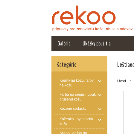
Galéria
Ukážky použitia
Kategórie
Leštiac
Krémy na kožu, farby
Úvod
na kožu
Farba na semiš,nubuk,
brúsenú kožu
Kožené sedačky
Koženka - syntetická
koža
Stielky, vložky do