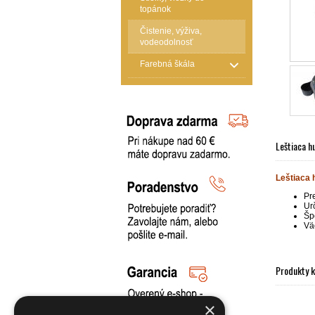
topánok
Čistenie, výživa,
vodeodolnosť
Farebná škála
Leštiaca h
Leštiaca
Pr
Ur
Šp
Vä
Produkty 
×