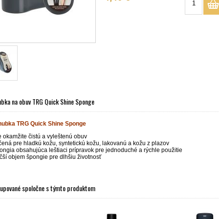
ubka na obuv TRG Quick Shine Sponge
 hubka TRG Quick Shine Sponge
e okamžite čistú a vyleštenú obuv
čená pre hladkú kožu, syntetickú kožu, lakovanú a kožu z plazov
ongia obsahujúca leštiaci prípravok pre jednoduché a rýchle použitie
čší objem špongie pre dlhšiu životnosť
kupované spoločne s týmto produktom