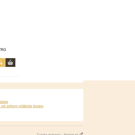
 TRG
údaje
 od zmluvy-vrátenie tovaru
Tvorba eshopov - Atomer.sk