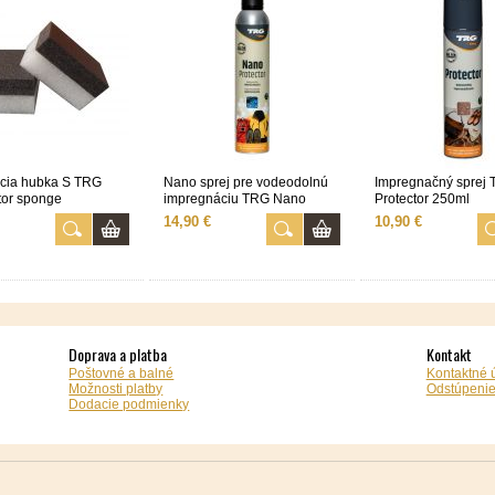
cia hubka S TRG
Nano sprej pre vodeodolnú
Impregnačný sprej
tor sponge
impregnáciu TRG Nano
Protector 250ml
Protector, 400 ml
14,90 €
10,90 €
Doprava a platba
Kontakt
Poštovné a balné
Kontaktné 
Možnosti platby
Odstúpenie
Dodacie podmienky