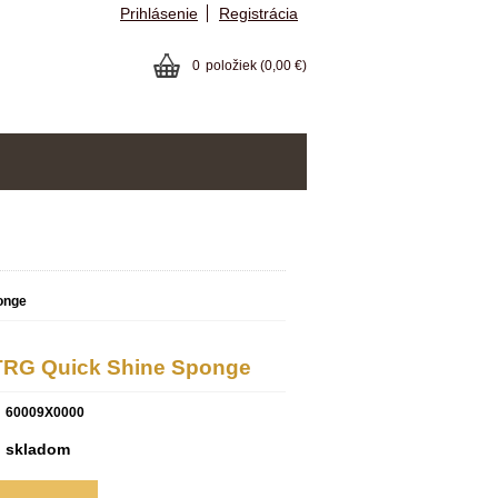
Prihlásenie
Registrácia
0
položiek
(0,00 €)
onge
 TRG Quick Shine Sponge
60009X0000
skladom