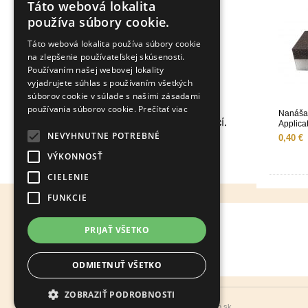
Táto webová lokalita
používa súbory cookie.
Táto webová lokalita používa súbory cookie
na zlepšenie používateľskej skúsenosti.
Používaním našej webovej lokality
vyjadrujete súhlas s používaním všetkých
súborov cookie v súlade s našimi zásadami
používania súborov cookie.
Prečítať viac
Nanáša
Applica
NEVYHNUTNE POTREBNÉ
0,40 €
VÝKONNOSŤ
CIELENIE
FUNKCIE
Info
PRIJAŤ VŠETKO
O nás
Obchodné podmienky
Cookies
Záručná doba produktov
ODMIETNUŤ VŠETKO
ZOBRAZIŤ PODROBNOSTI
Copyright 2019 - 2026 © rekoo.sk