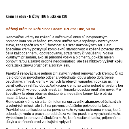
Krém na obuv - Béžový TRG Buckskin 138
Béžový krém na kožu Shoe Cream TRG the One, 50 ml
Renovačné krémy na koženú a koženkovú obuv sú nevyhnutným
pomocníkom pre každého, kto chce udržať svoje topánky v bezchybnom
stave, zabezpečiť ich dlhú životnosť a získať dokonalý vzhľad. Tieto
špeciálne krémy poskytujú komplexnú starostlivosť o kožené povrchy, ktoré
čelia každodennému opotrebovaniu, strate farby či vysúšaniu. Vďaka
kvalitným prísadám, ako sú prírodné vosky a pigmenty, dokážu nielen
obnoviť farbu a zakryť drobné nedokonalosti, ale tiež hĺbkovo
vyživiť kožu
,
ktorá získa znovu pružnosť a zdravý lesk.
Farebná renovácia
je jednou z hlavných výhod renovačných krémov. Či už
ide o obnovu pôvodného odtieňa vyblednutej obuvi alebo dofarbenie
ošúchaných miest, krémy v rôznych farebných variantoch dokážu účinne
oživiť celkový vzhľad obuvi. Aplikáciou krému sa získa jednotný farebný tón
bez rušivých vyblednutých miest, čím topánky pôsobia opäť ako nové. Pre
špecificky farebnú obuv sú dostupné aj neutrálne krémy, ktoré oživia
materiál bez zmeny farby.
Renovačné krémy sú určené nielen na
opravu škrabancov, ošúchaných
a odretých miest
, ale tiež na prevenciu ďalšieho poškodenia kože.
Pravidelnou aplikáciou sa na povrchu kože vytvára ochranná vrstva, ktorá
odpudzuje vodu a prach a predchádza vzniku prasklín a vysychaniu kože.
Výsledkom je obnovená štruktúra kože, ktorá zostáva hladká, príjemná na
dotyk a chránená pred vonkajšími vplyvmi.