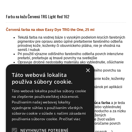
Farba na kožu Červená TRG Light Red 162
Červená farba na obuv Easy Dye TRG the One, 25 ml
Tekutá farba na vodnej báze s vysokým podielom krycích farebných
pigmentov pre opravu alebo úplné prefarbenie farebného odtieňa
prírodnej kože, koženky či obuvníckeho plátna, nie je vhodná na
semiš / nubuk
Pri použití výrazne odlišného farebného odtieňa povrch intenzívne
prefarbí, prefarbuje aj tmavé povrchy na svetlejšie
Opravuje drobné nedostatky materiálu ako vyblednutie, ošúchanie
a menšie odreniny, vracia materiálom ich farbu
×
Zachováva pôvodnú štruktúru povrchu, do farbeného povrchu sa
Táto webová lokalita
vsiakne a vďaka tomu nepraská a ani sa nelúpe
Skvelá i pre maľovanie alebo kreatívne dekorovanie kože, koženky
používa súbory cookie.
a obuvníckeho plátna
Jedno balenie 25ml vystačí na plochu 1 páru topánok pri aplikácii
Táto webová lokalita používa súbory cookie
1-2 vrstiev farby
Balenie obsahuje aj nanášaciu a brúsnu hubku
na zlepšenie používateľskej skúsenosti.
Používaním našej webovej lokality
NÁŠ TIP
- farba na kožu TRG Easy Dye je
vysoko kryjúca farba
a je teda
ideálna pre farbenie nepoškodenej, málo poškodenej alebo vyblednutej
vyjadrujete súhlas s používaním všetkých
kože, koženky či vyšúchaného obuvníckeho plátna. Jednoducho a za nízku
súborov cookie v súlade s našimi zásadami
cenu zachránite poškodený povrch vašich topánok a kožených
používania súborov cookie.
Prečítať viac
doplnkov alebo zmeníte ich farbu na krajší odtieň. Vrátite život vašim
obľúbeným topánkam a doplnkom. Pred aplikáciou odporúčame povrch
vyčistiť a odmastniť čističom
Universal cleaner.
NEVYHNUTNE POTREBNÉ
Pri aplikácii farby na namáhaný povrch (kabelka, čižmy, opasok, ...)