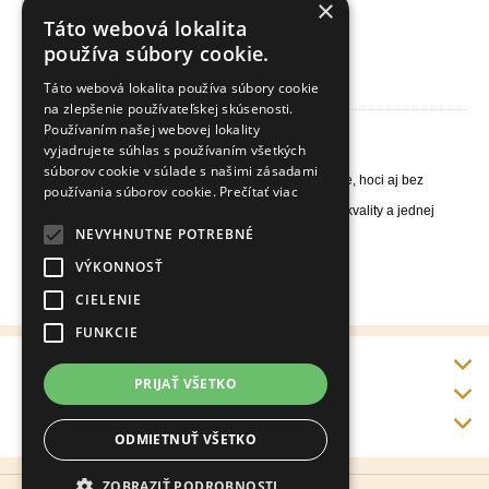
×
Táto webová lokalita
používa súbory cookie.
Stielka-vložka do topánok Prírodné nohy TRG Natural feet
Táto webová lokalita používa súbory cookie
na zlepšenie používateľskej skúsenosti.
Používaním našej webovej lokality
Stielka-vložka do topánok TRG Natural feet
vyjadrujete súhlas s používaním všetkých
Pohodlná príjemná stielka na každodenné používanie.
súborov cookie v súlade s našimi zásadami
Príjemná stielka na dotyk a svieža počas chôdze, hoci aj bez
používania súborov cookie.
Prečítať viac
ponožiek
Vyrobená z dvoch latexových vrstiev najvyššiej kvality a jednej
vrstvy froté
NEVYHNUTNE POTREBNÉ
Stielka s vôňou vanilky, hygienická a prírodná
Ideálna pre pre všetky druhy obuvi
VÝKONNOSŤ
Veľkosti EU: 35-47
CIELENIE
FUNKCIE
Info
PRIJAŤ VŠETKO
Doprava a platba
Kontakt
ODMIETNUŤ VŠETKO
ZOBRAZIŤ PODROBNOSTI