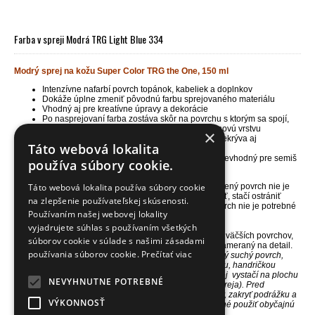
Farba v spreji Modrá TRG Light Blue 334
Modrý sprej na kožu Super Color TRG the One, 150 ml
Intenzívne nafarbí povrch topánok, kabeliek a doplnkov
Dokáže úplne zmeniť pôvodnú farbu sprejovaného materiálu
Vhodný aj pre kreatívne úpravy a dekorácie
Po nasprejovaní farba zostáva skôr na povrchu s ktorým sa spojí,
nevyživí ho, ale výrazne prefarbí, sprej vytvorí novú vrstvu
×
Pri aplikácii viac než jednej vrstvy tento sprej prekrýva aj
Táto webová lokalita
poškodenie a nedostatky povrchu
Určený pre farbenie prírodnej kože a koženky, nevhodný pre semiš
používa súbory cookie.
/nubuk (brúsenú kožu)
Táto webová lokalita používa súbory cookie
Sprej intenzívne farebne kryje a ľahko sa používa. Farbený povrch nie je
nutné na samotné farbenie nijako špeciálne pripravovať, stačí ostrániť
na zlepšenie používateľskej skúsenosti.
nečistoty, prach a nemal by byť mastný. Prefarbený povrch nie je potrebné
Používaním našej webovej lokality
dodatočne leštiť alebo fixovať iným prípravkom.
vyjadrujete súhlas s používaním všetkých
NÁŠ TIP
- Je ideálny pre rovnomerné prefarbenie skôr väčších povrchov,
súborov cookie v súlade s našimi zásadami
ktoré nepotrebujú vyživiť, a nevyžadujú citlivý prístup zameraný na detail.
používania súborov cookie.
Prečítať viac
Použitie -> Sprej sa jednoducho aplikuje priamo na čistý suchý povrch,
ktorý nie je mastný.
Povrch môžete najskôr očistiť kefkou, handričkou
alebo
univerzálnym
čističom CLEANER
. Jeden sprej
vystačí na plochu
NEVYHNUTNE POTREBNÉ
1 páru stredne veľkých topánok (pri aplikácii 1 vrstvy spreja).
Pred
samotným sprejovaním obuvi je potrebné vybrať šnúrky, zakryť podrážku a
VÝKONNOSŤ
ochrániť časti, ktoré nechcete prefarbiť. K tomu je vhodné použiť obyčajnú
lepiacu pásku alebo kryciu pvc pásku.