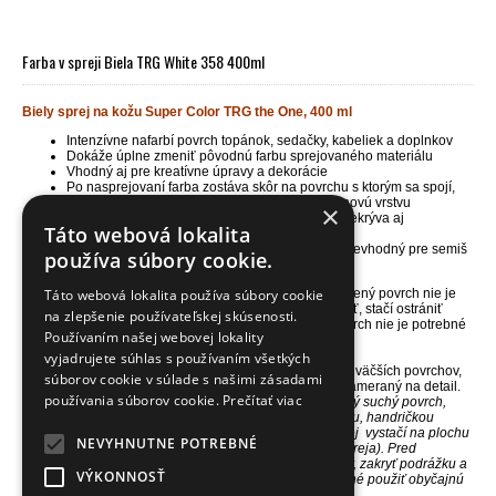
Farba v spreji Biela TRG White 358 400ml
Biely sprej na kožu Super Color TRG the One, 400 ml
Intenzívne nafarbí povrch topánok, sedačky, kabeliek a doplnkov
Dokáže úplne zmeniť pôvodnú farbu sprejovaného materiálu
Vhodný aj pre kreatívne úpravy a dekorácie
Po nasprejovaní farba zostáva skôr na povrchu s ktorým sa spojí,
nevyživí ho, ale výrazne prefarbí, sprej vytvorí novú vrstvu
×
Pri aplikácii viac než jednej vrstvy tento sprej prekrýva aj
Táto webová lokalita
poškodenie a nedostatky povrchu
Určený pre farbenie prírodnej kože a koženky, nevhodný pre semiš
používa súbory cookie.
/nubuk (brúsenú kožu)
Táto webová lokalita používa súbory cookie
Sprej intenzívne farebne kryje a ľahko sa používa. Farbený povrch nie je
nutné na samotné farbenie nijako špeciálne pripravovať, stačí ostrániť
na zlepšenie používateľskej skúsenosti.
nečistoty, prach a nemal by byť mastný. Prefarbený povrch nie je potrebné
Používaním našej webovej lokality
dodatočne leštiť alebo fixovať iným prípravkom.
vyjadrujete súhlas s používaním všetkých
NÁŠ TIP
- Je ideálny pre rovnomerné prefarbenie skôr väčších povrchov,
súborov cookie v súlade s našimi zásadami
ktoré nepotrebujú vyživiť, a nevyžadujú citlivý prístup zameraný na detail.
používania súborov cookie.
Prečítať viac
Použitie -> Sprej sa jednoducho aplikuje priamo na čistý suchý povrch,
ktorý nie je mastný.
Povrch môžete najskôr očistiť kefkou, handričkou
alebo
univerzálnym
čističom CLEANER
. Jeden sprej
vystačí na plochu
NEVYHNUTNE POTREBNÉ
1 páru stredne veľkých topánok (pri aplikácii 1 vrstvy spreja).
Pred
samotným sprejovaním obuvi je potrebné vybrať šnúrky, zakryť podrážku a
VÝKONNOSŤ
ochrániť časti, ktoré nechcete prefarbiť. K tomu je vhodné použiť obyčajnú
lepiacu pásku alebo kryciu pvc pásku.