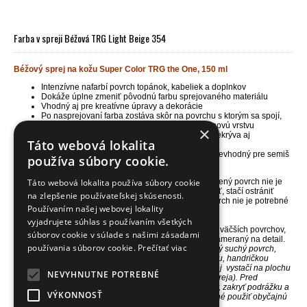
Farba v spreji Béžová TRG Light Beige 354
Béžový sprej na kožu Super Color TRG the One, 150 ml
Intenzívne nafarbí povrch topánok, kabeliek a doplnkov
Dokáže úplne zmeniť pôvodnú farbu sprejovaného materiálu
Vhodný aj pre kreatívne úpravy a dekorácie
Po nasprejovaní farba zostáva skôr na povrchu s ktorým sa spojí,
nevyživí ho, ale výrazne prefarbí, sprej vytvorí novú vrstvu
×
Pri aplikácii viac než jednej vrstvy tento sprej prekrýva aj
Táto webová lokalita
poškodenie a nedostatky povrchu
Určený pre farbenie prírodnej kože a koženky, nevhodný pre semiš
používa súbory cookie.
/nubuk (brúsenú kožu)
Táto webová lokalita používa súbory cookie
Sprej intenzívne farebne kryje a ľahko sa používa. Farbený povrch nie je
nutné na samotné farbenie nijako špeciálne pripravovať, stačí ostrániť
na zlepšenie používateľskej skúsenosti.
nečistoty, prach a nemal by byť mastný. Prefarbený povrch nie je potrebné
Používaním našej webovej lokality
dodatočne leštiť alebo fixovať iným prípravkom.
vyjadrujete súhlas s používaním všetkých
NÁŠ TIP
- Je ideálny pre rovnomerné prefarbenie skôr väčších povrchov,
súborov cookie v súlade s našimi zásadami
ktoré nepotrebujú vyživiť, a nevyžadujú citlivý prístup zameraný na detail.
používania súborov cookie.
Prečítať viac
Použitie -> Sprej sa jednoducho aplikuje priamo na čistý suchý povrch,
ktorý nie je mastný.
Povrch môžete najskôr očistiť kefkou, handričkou
alebo
univerzálnym
čističom CLEANER
. Jeden sprej
vystačí na plochu
NEVYHNUTNE POTREBNÉ
1 páru stredne veľkých topánok (pri aplikácii 1 vrstvy spreja).
Pred
samotným sprejovaním obuvi je potrebné vybrať šnúrky, zakryť podrážku a
VÝKONNOSŤ
ochrániť časti, ktoré nechcete prefarbiť. K tomu je vhodné použiť obyčajnú
lepiacu pásku alebo kryciu pvc pásku.