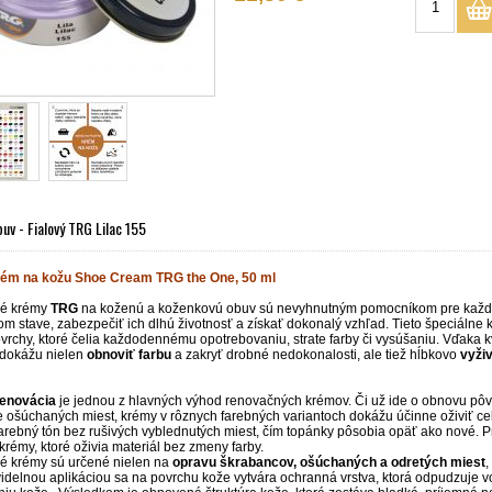
uv - Fialový TRG Lilac 155
rém na kožu Shoe Cream TRG the One, 50 ml
é krémy
TRG
na koženú a koženkovú obuv sú nevyhnutným pomocníkom pre každéh
 stave, zabezpečiť ich dlhú životnosť a získať dokonalý vzhľad. Tieto špeciálne 
rchy, ktoré čelia každodennému opotrebovaniu, strate farby či vysúšaniu. Vďaka k
 dokážu nielen
obnoviť farbu
a zakryť drobné nedokonalosti, ale tiež hĺbkovo
vyživ
renovácia
je jednou z hlavných výhod renovačných krémov. Či už ide o obnovu pô
 ošúchaných miest, krémy v rôznych farebných variantoch dokážu účinne oživiť cel
arebný tón bez rušivých vyblednutých miest, čím topánky pôsobia opäť ako nové. P
krémy, ktoré oživia materiál bez zmeny farby.
 krémy sú určené nielen na
opravu škrabancov, ošúchaných a odretých miest
,
idelnou aplikáciou sa na povrchu kože vytvára ochranná vrstva, ktorá odpudzuje v