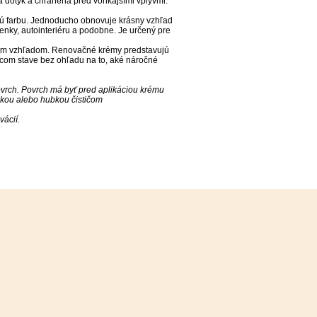
a dotyk a chránená pred vonkajšími vplyvmi.
nú farbu. Jednoducho obnovuje krásny vzhľad
enky, autointeriéru a podobne. Je určený pre
ným vzhľadom. Renovačné krémy predstavujú
úcom stave bez ohľadu na to, aké náročné
vrch. Povrch má byť pred aplikáciou krému
čkou alebo hubkou čističom
ácií.