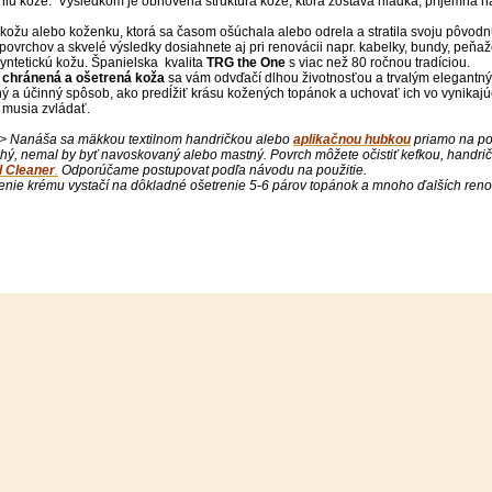
niu kože. Výsledkom je obnovená štruktúra kože, ktorá zostáva hladká, príjemná n
kožu alebo koženku, ktorá sa časom ošúchala alebo odrela a stratila svoju pôvod
ovrchov a skvelé výsledky dosiahnete aj pri renovácii napr. kabelky, bundy, peňaž
yntetickú kožu. Španielska kvalita
TRG the One
s viac než 80 ročnou tradíciou.
 chránená a ošetrená koža
sa vám odvďačí dlhou životnosťou a trvalým elegant
ý a účinný spôsob, ako predĺžiť krásu kožených topánok a uchovať ich vo vynikaj
 musia zvládať.
-> Nanáša sa mäkkou textilnom handričkou alebo
aplikačnou hubkou
priamo na po
chý, nemal by byť navoskovaný alebo mastný. Povrch môžete očistiť kefkou, handri
l Cleaner
.
Odporúčame postupovat podľa návodu na použitie.
enie krému vystačí na dôkladné ošetrenie 5-6 párov topánok a mnoho ďalších renov