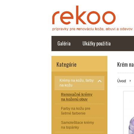
Galéria
Ukážky použitia
Kategórie
Krém na 
Krémy na kožu, farby
Úvod
na kožu
Renovačné krémy
na koženú obuv
Farby na kožu pre
šetrné farbenie
Samoleštiace krémy
na topánky