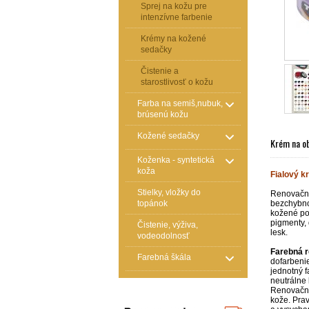
Sprej na kožu pre
intenzívne farbenie
Krémy na kožené
sedačky
Čistenie a
starostlivosť o kožu
Farba na semiš,nubuk,
brúsenú kožu
Kožené sedačky
Krém na ob
Koženka - syntetická
koža
Fialový k
Stielky, vložky do
Renovačn
topánok
bezchybnom
kožené pov
pigmenty,
Čistenie, výživa,
lesk.
vodeodolnosť
Farebná 
Farebná škála
dofarbenie
jednotný f
neutrálne 
Renovačné
kože. Prav