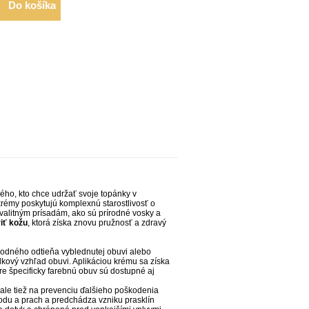
Do košíka
o, kto chce udržať svoje topánky v
krémy poskytujú komplexnú starostlivosť o
valitným prísadám, ako sú prírodné vosky a
iť kožu
, ktorá získa znovu pružnosť a zdravý
vodného odtieňa vyblednutej obuvi alebo
kový vzhľad obuvi. Aplikáciou krému sa získa
re špecificky farebnú obuv sú dostupné aj
 ale tiež na prevenciu ďalšieho poškodenia
odu a prach a predchádza vzniku prasklín