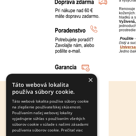
a vysycha
Renovuje 
kožených p
hladkú a s
Vyživená,
jednoduch
prostredie
Použitie
čistý a su
Universa
Jedno bal
×
Táto webová lokalita
používa súbory cookie.
Táto webová lokalita používa súbory cookie
na zlepšenie používateľskej skúsenosti.
Používaním našej webovej lokality
vyjadrujete súhlas s používaním všetkých
súborov cookie v súlade s našimi zásadami
používania súborov cookie.
Prečítať viac