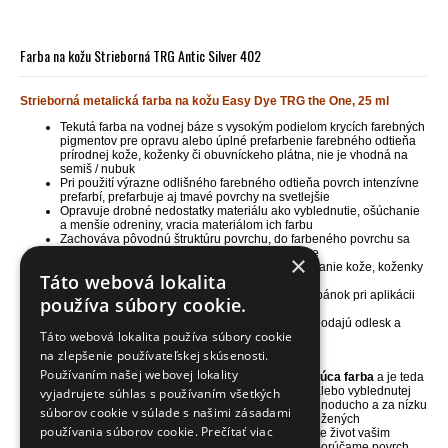
Farba na kožu Strieborná TRG Antic Silver 402
Strieborná metalická farba na kožu Easy Dye TRG the One, 25 ml
Tekutá farba na vodnej báze s vysokým podielom krycích farebných
pigmentov pre opravu alebo úplné prefarbenie farebného odtieňa
prírodnej kože, koženky či obuvníckeho plátna, nie je vhodná na
semiš / nubuk
Pri použití výrazne odlišného farebného odtieňa povrch intenzívne
prefarbí, prefarbuje aj tmavé povrchy na svetlejšie
Opravuje drobné nedostatky materiálu ako vyblednutie, ošúchanie
a menšie odreniny, vracia materiálom ich farbu
Zachováva pôvodnú štruktúru povrchu, do farbeného povrchu sa
vsiakne a vďaka tomu nepraská a ani sa nelúpe
×
Skvelá i pre maľovanie alebo kreatívne dekorovanie kože, koženky
Táto webová lokalita
a obuvníckeho plátna
Jedno balenie 25ml vystačí na plochu 1 páru topánok pri aplikácii
používa súbory cookie.
1-2 vrstiev farby
Obsahuje strieborné metalické čiastočky, ktoré dodajú odlesk a
Táto webová lokalita používa súbory cookie
kovový efekt
Balenie obsahuje aj nanášaciu a brúsnu hubku
na zlepšenie používateľskej skúsenosti.
Používaním našej webovej lokality
NÁŠ TIP
- farba na kožu TRG Easy Dye je
vysoko kryjúca farba
a je teda
ideálna pre farbenie nepoškodenej, málo poškodenej alebo vyblednutej
vyjadrujete súhlas s používaním všetkých
kože, koženky či vyšúchaného obuvníckeho plátna. Jednoducho a za nízku
súborov cookie v súlade s našimi zásadami
cenu zachránite poškodený povrch vašich topánok a kožených
používania súborov cookie.
Prečítať viac
doplnkov alebo zmeníte ich farbu na krajší odtieň. Vrátite život vašim
obľúbeným topánkam a doplnkom. Pred aplikáciou odporúčame povrch