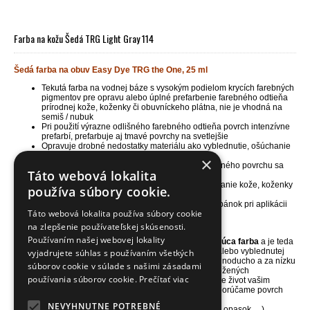
Farba na kožu Šedá TRG Light Gray 114
Šedá farba na obuv Easy Dye TRG the One, 25 ml
Tekutá farba na vodnej báze s vysokým podielom krycích farebných
pigmentov pre opravu alebo úplné prefarbenie farebného odtieňa
prírodnej kože, koženky či obuvníckeho plátna, nie je vhodná na
semiš / nubuk
Pri použití výrazne odlišného farebného odtieňa povrch intenzívne
prefarbí, prefarbuje aj tmavé povrchy na svetlejšie
Opravuje drobné nedostatky materiálu ako vyblednutie, ošúchanie
a menšie odreniny, vracia materiálom ich farbu
×
Zachováva pôvodnú štruktúru povrchu, do farbeného povrchu sa
Táto webová lokalita
vsiakne a vďaka tomu nepraská a ani sa nelúpe
Skvelá i pre maľovanie alebo kreatívne dekorovanie kože, koženky
používa súbory cookie.
a obuvníckeho plátna
Jedno balenie 25ml vystačí na plochu 1 páru topánok pri aplikácii
Táto webová lokalita používa súbory cookie
1-2 vrstiev farby
Balenie obsahuje aj nanášaciu a brúsnu hubku
na zlepšenie používateľskej skúsenosti.
Používaním našej webovej lokality
NÁŠ TIP
- farba na kožu TRG Easy Dye je
vysoko kryjúca farba
a je teda
ideálna pre farbenie nepoškodenej, málo poškodenej alebo vyblednutej
vyjadrujete súhlas s používaním všetkých
kože, koženky či vyšúchaného obuvníckeho plátna. Jednoducho a za nízku
súborov cookie v súlade s našimi zásadami
cenu zachránite poškodený povrch vašich topánok a kožených
používania súborov cookie.
Prečítať viac
doplnkov alebo zmeníte ich farbu na krajší odtieň. Vrátite život vašim
obľúbeným topánkam a doplnkom. Pred aplikáciou odporúčame povrch
vyčistiť a odmastniť čističom
Universal cleaner.
NEVYHNUTNE POTREBNÉ
Pri aplikácii farby na namáhaný povrch (kabelka, čižmy, opasok, ...)