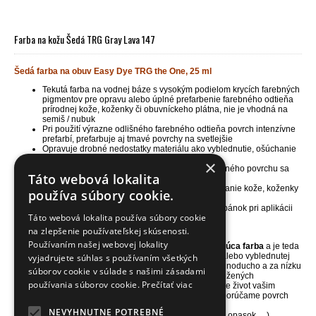
Farba na kožu Šedá TRG Gray Lava 147
Šedá farba na obuv Easy Dye TRG the One, 25 ml
Tekutá farba na vodnej báze s vysokým podielom krycích farebných
pigmentov pre opravu alebo úplné prefarbenie farebného odtieňa
prírodnej kože, koženky či obuvníckeho plátna, nie je vhodná na
semiš / nubuk
Pri použití výrazne odlišného farebného odtieňa povrch intenzívne
prefarbí, prefarbuje aj tmavé povrchy na svetlejšie
Opravuje drobné nedostatky materiálu ako vyblednutie, ošúchanie
a menšie odreniny, vracia materiálom ich farbu
×
Zachováva pôvodnú štruktúru povrchu, do farbeného povrchu sa
Táto webová lokalita
vsiakne a vďaka tomu nepraská a ani sa nelúpe
Skvelá i pre maľovanie alebo kreatívne dekorovanie kože, koženky
používa súbory cookie.
a obuvníckeho plátna
Jedno balenie 25ml vystačí na plochu 1 páru topánok pri aplikácii
Táto webová lokalita používa súbory cookie
1-2 vrstiev farby
Balenie obsahuje aj nanášaciu a brúsnu hubku
na zlepšenie používateľskej skúsenosti.
Používaním našej webovej lokality
NÁŠ TIP
- farba na kožu TRG Easy Dye je
vysoko kryjúca farba
a je teda
ideálna pre farbenie nepoškodenej, málo poškodenej alebo vyblednutej
vyjadrujete súhlas s používaním všetkých
kože, koženky či vyšúchaného obuvníckeho plátna. Jednoducho a za nízku
súborov cookie v súlade s našimi zásadami
cenu zachránite poškodený povrch vašich topánok a kožených
používania súborov cookie.
Prečítať viac
doplnkov alebo zmeníte ich farbu na krajší odtieň. Vrátite život vašim
obľúbeným topánkam a doplnkom. Pred aplikáciou odporúčame povrch
vyčistiť a odmastniť čističom
Universal cleaner.
NEVYHNUTNE POTREBNÉ
Pri aplikácii farby na namáhaný povrch (kabelka, čižmy, opasok, ...)