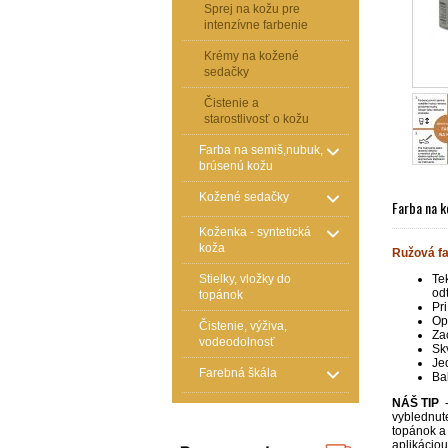
Sprej na kožu pre
intenzívne farbenie
Krémy na kožené
sedačky
Čistenie a
starostlivosť o kožu
Farba na semiš,nubuk,
brúsenú kožu
Kožené sedačky
Farba na k
Koženka - syntetická
koža
Ružová fa
Stielky, vložky do
Te
od
topánok
Pr
Op
Čistenie, výživa,
Za
vodeodolnosť
Sk
Je
Farebná škála
Ba
NÁŠ TIP
-
vyblednut
topánok a
aplikácio