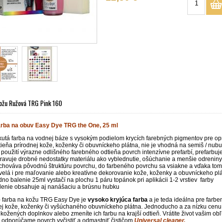
ožu Ružová TRG Pink 160
rba na obuv Easy Dye TRG the One, 25 ml
kutá farba na vodnej báze s vysokým podielom krycích farebných pigmentov pre op
tieňa prírodnej kože, koženky či obuvníckeho plátna, nie je vhodná na semiš / nub
i použití výrazne odlišného farebného odtieňa povrch intenzívne prefarbí, prefarbuj
ravuje drobné nedostatky materiálu ako vyblednutie, ošúchanie a menšie odreniny,
chováva pôvodnú štruktúru povrchu, do farbeného povrchu sa vsiakne a vďaka tom
velá i pre maľovanie alebo kreatívne dekorovanie kože, koženky a obuvníckeho pl
dno balenie 25ml vystačí na plochu 1 páru topánok pri aplikácii 1-2 vrstiev farby
lenie obsahuje aj nanášaciu a brúsnu hubku
 farba na kožu TRG Easy Dye je
vysoko kryjúca farba
a je teda ideálna pre farb
ej kože, koženky či vyšúchaného obuvníckeho plátna. Jednoducho a za nízku cenu
 kožených doplnkov alebo zmeníte ich farbu na krajší odtieň. Vrátite život vašim
u odporúčame povrch vyčistiť a odmastniť čističom
Universal cleaner.