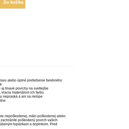
Do košíka
ravu alebo úplné prefarbenie farebného
uk
e aj tmavé povrchy na svetlejšie
 vracia materiálom ich farbu
u nepraská a ani sa nelúpe
átna
enie nepoškodenej, málo poškodenej alebo
 zachránite poškodený povrch vašich
 obľúbeným topánkam a doplnkom. Pred