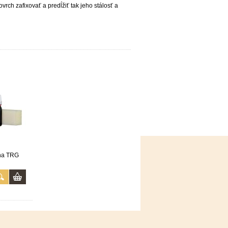
rch zafixovať a predĺžiť tak jeho stálosť a
rna TRG