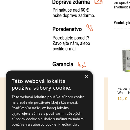
Pri apliká
životnosť
Produkty 
×
Táto webová lokalita
používa súbory cookie.
Farba n
White 1
Táto webová lokalita používa súbory cookie
12,- €
na zlepšenie používateľskej skúsenosti.
Používaním našej webovej lokality
vyjadrujete súhlas s používaním všetkých
súborov cookie v súlade s našimi zásadami
používania súborov cookie.
Prečítať viac