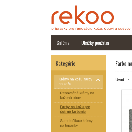
Galéria
Ukážky použitia
Kategórie
Farba n
Krémy na kožu, farby
Úvod
na kožu
Renovačné krémy na
koženú obuv
Farby na kožu pre
šetrné farbenie
Samoleštiace krémy
na topánky