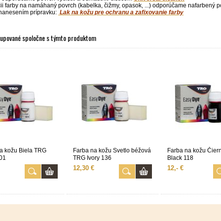
cii farby na namáhaný povrch (kabelka, čižmy, opasok, ...) odporúčame nafarbený pov
 nanesením prípravku:
Lak na kožu pre ochranu a zafixovanie farby
kupované spoločne s týmto produktom
a kožu Biela TRG
Farba na kožu Svetlo béžová
Farba na kožu Čie
01
TRG Ivory 136
Black 118
12,30 €
12,- €