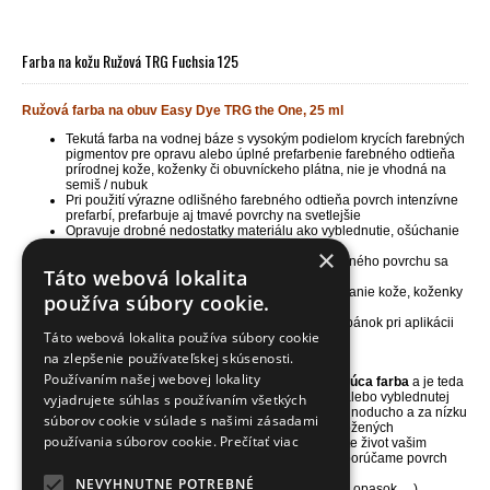
Farba na kožu Ružová TRG Fuchsia 125
Ružová farba na obuv Easy Dye TRG the One, 25 ml
Tekutá farba na vodnej báze s vysokým podielom krycích farebných
pigmentov pre opravu alebo úplné prefarbenie farebného odtieňa
prírodnej kože, koženky či obuvníckeho plátna, nie je vhodná na
semiš / nubuk
Pri použití výrazne odlišného farebného odtieňa povrch intenzívne
prefarbí, prefarbuje aj tmavé povrchy na svetlejšie
Opravuje drobné nedostatky materiálu ako vyblednutie, ošúchanie
a menšie odreniny, vracia materiálom ich farbu
×
Zachováva pôvodnú štruktúru povrchu, do farbeného povrchu sa
Táto webová lokalita
vsiakne a vďaka tomu nepraská a ani sa nelúpe
Skvelá i pre maľovanie alebo kreatívne dekorovanie kože, koženky
používa súbory cookie.
a obuvníckeho plátna
Jedno balenie 25ml vystačí na plochu 1 páru topánok pri aplikácii
Táto webová lokalita používa súbory cookie
1-2 vrstiev farby
Balenie obsahuje aj nanášaciu a brúsnu hubku
na zlepšenie používateľskej skúsenosti.
Používaním našej webovej lokality
NÁŠ TIP
- farba na kožu TRG Easy Dye je
vysoko kryjúca farba
a je teda
ideálna pre farbenie nepoškodenej, málo poškodenej alebo vyblednutej
vyjadrujete súhlas s používaním všetkých
kože, koženky či vyšúchaného obuvníckeho plátna. Jednoducho a za nízku
súborov cookie v súlade s našimi zásadami
cenu zachránite poškodený povrch vašich topánok a kožených
používania súborov cookie.
Prečítať viac
doplnkov alebo zmeníte ich farbu na krajší odtieň. Vrátite život vašim
obľúbeným topánkam a doplnkom. Pred aplikáciou odporúčame povrch
vyčistiť a odmastniť čističom
Universal cleaner.
NEVYHNUTNE POTREBNÉ
Pri aplikácii farby na namáhaný povrch (kabelka, čižmy, opasok, ...)