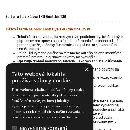
Farba na kožu Béžová TRG Buckskin 138
Béžová farba na obuv Easy Dye TRG the One, 25 ml
Tekutá farba na vodnej báze s vysokým podielom krycích farebných
pigmentov pre opravu alebo úplné prefarbenie farebného odtieňa
prírodnej kože, koženky či obuvníckeho plátna, nie je vhodná na
semiš / nubuk
Pri použití výrazne odlišného farebného odtieňa povrch intenzívne
prefarbí, prefarbuje aj tmavé povrchy na svetlejšie
Opravuje drobné nedostatky materiálu ako vyblednutie, ošúchanie
a menšie odreniny, vracia materiálom ich farbu
×
Zachováva pôvodnú štruktúru povrchu, do farbeného povrchu sa
Táto webová lokalita
vsiakne a vďaka tomu nepraská a ani sa nelúpe
Skvelá i pre maľovanie alebo kreatívne dekorovanie kože, koženky
používa súbory cookie.
a obuvníckeho plátna
Jedno balenie 25ml vystačí na plochu 1 páru topánok pri aplikácii
Táto webová lokalita používa súbory cookie
1-2 vrstiev farby
Balenie obsahuje aj nanášaciu a brúsnu hubku
na zlepšenie používateľskej skúsenosti.
Používaním našej webovej lokality
NÁŠ TIP
- farba na kožu TRG Easy Dye je
vysoko kryjúca farba
a je teda
ideálna pre farbenie nepoškodenej, málo poškodenej alebo vyblednutej
vyjadrujete súhlas s používaním všetkých
kože, koženky či vyšúchaného obuvníckeho plátna. Jednoducho a za nízku
súborov cookie v súlade s našimi zásadami
cenu zachránite poškodený povrch vašich topánok a kožených
používania súborov cookie.
Prečítať viac
doplnkov alebo zmeníte ich farbu na krajší odtieň. Vrátite život vašim
obľúbeným topánkam a doplnkom. Pred aplikáciou odporúčame povrch
vyčistiť a odmastniť čističom
Universal cleaner.
NEVYHNUTNE POTREBNÉ
Pri aplikácii farby na namáhaný povrch (kabelka, čižmy, opasok, ...)