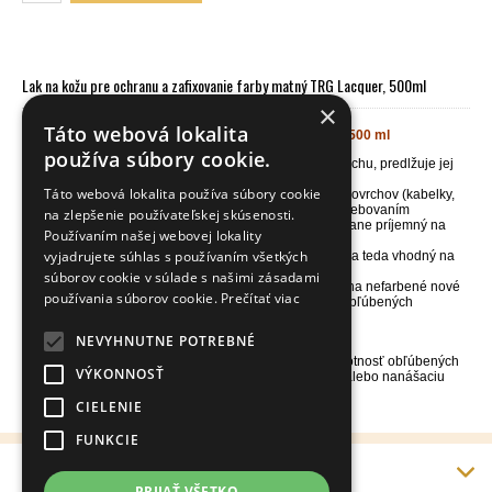
Lak na kožu pre ochranu a zafixovanie farby matný TRG Lacquer, 500ml
×
Táto webová lokalita
Matný lak na kožené povrchy Lacquer TRG the One, 500 ml
používa súbory cookie.
Fixuje farbu na kožu EasyDye vo farebnom povrchu, predlžuje jej
farebnú odolnosť
Táto webová lokalita používa súbory cookie
Chráni farebný odtieň namáhaných kožených povrchov (kabelky,
peňaženky, opasky, ...) pred vyšúchaním a opotrebovaním
na zlepšenie používateľskej skúsenosti.
Zjemňuje a zmäkčuje kožený povrch, ktorý sa stane príjemný na
Používaním našej webovej lokality
dotyk
vyjadrujete súhlas s používaním všetkých
Lak neobsahuje farbiace pigmenty, je neutrálny a teda vhodný na
povrch akejkoľvek farby
súborov cookie v súlade s našimi zásadami
Transparentný lak na kožu môže byť použitý aj na nefarbené nové
používania súborov cookie.
Prečítať viac
alebo staršie povrchy ako pravidelná ochrana obľúbených
kožených topánok a inej koženej galantérie
Určený pre prírodné kože, syntetické kože
NEVYHNUTNE POTREBNÉ
NÁŠ TIP - použítím laku na kožu predĺžite vzhľad a životnosť obľúbených
VÝKONNOSŤ
vecí. Na nános laku odporúčame použiť jemný štetec, alebo nanášaciu
hubku
TRG applicator.
CIELENIE
FUNKCIE
Info
PRIJAŤ VŠETKO